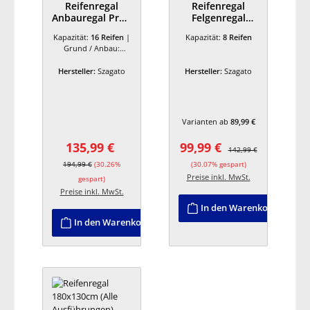
Reifenregal
Reifenregal
Anbauregal Profi
Felgenregal
200 x 150 x 50
SZAGATO
Kapazität:
16 Reifen
|
Kapazität:
8 Reifen
cm für 16 Reifen
180x130x50cm
Grund / Anbau:
blau
blau 1 Boden 8
Anbauregal
Reifen bis 22
Hersteller:
Szagato
Hersteller:
Szagato
Zoll
120kg/Boden
Räderregal
Räderregale
Varianten ab
89,99 €
Regal Felgen in
Garage
135,99 €
99,99 €
Garagenregal
Verkaufspreis:
Regulärer Preis:
Verkaufspreis:
Regulärer Preis:
142,99 €
194,99 €
(30.26%
(30.07% gespart)
Preise inkl. MwSt.
gespart)
Preise inkl. MwSt.
In den Warenkorb
In den Warenkorb