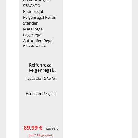
Reifenregal
Felgenregal
SZAGATO
Kapazität:
12 Reifen
180x130x50cm
blau 12 Reifen
bis 20 Zoll
Hersteller:
Szagato
120kg/Boden
Räderregal
Räderregale
Regal Felgen in
Garage Keller
Garagenregal
89,99 €
Verkaufspreis:
Regulärer Preis:
128,99 €
(30.23% gespart)