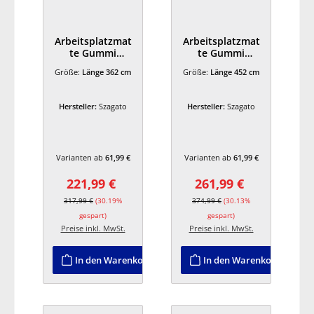
Arbeitsplatzmat
Arbeitsplatzmat
te Gummi
te Gummi
362x65x1,3cm
452x65x1,3cm
Größe:
Länge 362 cm
Größe:
Länge 452 cm
anthrazit
anthrazit
SZAGATO Anti
SZAGATO Anti
Ermüdungsmatt
Ermüdungsmatt
Hersteller:
Szagato
Hersteller:
Szagato
e
e
Steharbeitsplatz
Steharbeitsplatz
Arbeitsplatzmat
Arbeitsplatzmat
te Gummi Anti-
te Gummi
Varianten ab
61,99 €
Varianten ab
61,99 €
Ermüdungsmatt
Antiermüdungs
en Arbeitzplatz
matten
221,99 €
261,99 €
Arbeitzplatz
Verkaufspreis:
Regulärer Preis:
Verkaufspreis:
Regulärer Preis:
317,99 €
(30.19%
374,99 €
(30.13%
gespart)
gespart)
Preise inkl. MwSt.
Preise inkl. MwSt.
In den Warenkorb
In den Warenkorb