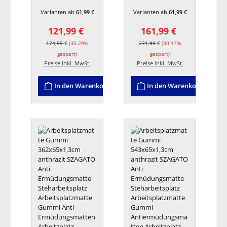
te Gummi
te Gummi
Varianten ab
61,99 €
Varianten ab
61,99 €
Antiermüdungs
Antiermüdungs
matten
matten
121,99 €
161,99 €
Arbeitzplatz
Arbeitzplatz
Verkaufspreis:
Regulärer Preis:
Verkaufspreis:
Regulärer Preis:
174,99 €
(30.29%
231,99 €
(30.17%
gespart)
gespart)
Preise inkl. MwSt.
Preise inkl. MwSt.
In den Warenkorb
In den Warenkorb