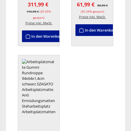
311,99 €
61,99 €
Arbeitzplatz
te
Verkaufspreis:
Regulärer Preis:
Verkaufspreis:
Regulärer Preis:
88,99 €
445,99 €
(30.05%
(30.34% gespart)
Preise inkl. MwSt.
gespart)
Preise inkl. MwSt.
In den Warenkorb
In den Warenkorb