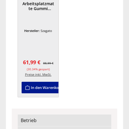
Arbeitsplatzmat
te Gummi
Rundnoppe
94x64x1,4cm
schwarz
SZAGATO
Hersteller:
Szagato
Arbeitsplatzmat
te Anti
Ermüdungsmatt
en
Steharbeitsplatz
Arbeitsplatzmat
61,99 €
ten
Verkaufspreis:
Regulärer Preis:
88,99 €
(30.34% gespart)
Preise inkl. MwSt.
In den Warenkorb
Betrieb