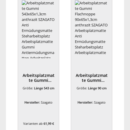
Arbeitsplatzmat
Arbeitsplatzmat
te Gummi
te Gummi
543x65x1,3cm
Flachnoppe
Größe:
Länge 543 cm
Größe:
Länge 90 cm
anthrazit
90x65x1,3cm
SZAGATO Anti
anthrazit
Ermüdungsmatt
SZAGATO
Hersteller:
Szagato
Hersteller:
Szagato
e
Arbeitsplatzmat
Steharbeitsplatz
te Anti
Arbeitsplatzmat
Ermüdungsmatt
te Gummi
e
Varianten ab
61,99 €
Antiermüdungs
Steharbeitsplatz
matten
Arbeitsplatzmat